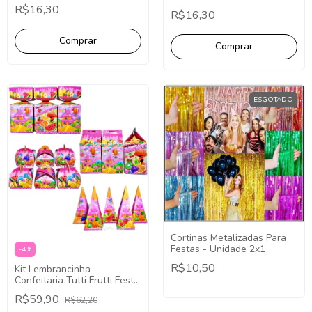
Pct com 10
com 10
R$16,30
R$16,30
ESGOTADO
Cortinas Metalizadas Para
Festas - Unidade 2x1
-
4
%
R$10,50
Kit Lembrancinha
Confeitaria Tutti Frutti Festa
Facil Papelaria 40 Caixinhas
R$59,90
R$62,20