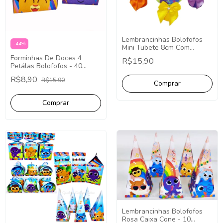
Lembrancinhas Bolofofos
-
44
%
Mini Tubete 8cm Com
Aplique - 10 Unidades.
Forminhas De Doces 4
R$15,90
Petálas Bolofofos - 40
Unidades.
R$8,90
R$15,90
Lembrancinhas Bolofofos
Rosa Caixa Cone - 10