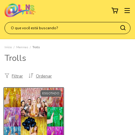
Início
/
Meninas
/
Trolls
Trolls
Filtrar
Ordenar
ESGOTADO