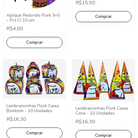
R$15,90
Aniversário Tubete Aplique.
Aplique Redondo Flork 5×5
– Pct C/ 10 uni
R$4,00
Lembrancinhas Flork Caixa
Lembrancinhas Flork Caixa
Bombom - 10 Unidades
Cone - 10 Unidades
R$16,30
R$16,30