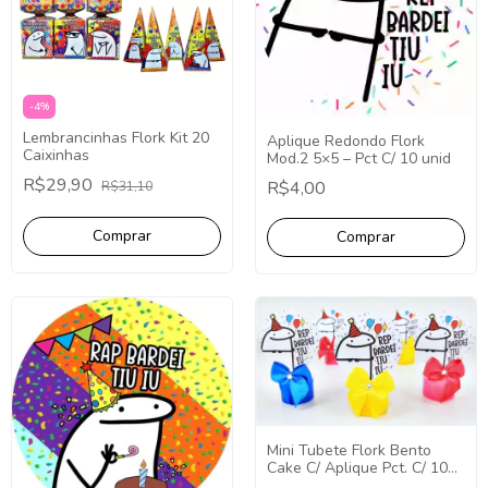
-
4
%
Lembrancinhas Flork Kit 20
Aplique Redondo Flork
Caixinhas
Mod.2 5×5 – Pct C/ 10 unid
R$29,90
R$4,00
R$31,10
Mini Tubete Flork Bento
Cake C/ Aplique Pct. C/ 10
Unidades - Decoração Festa