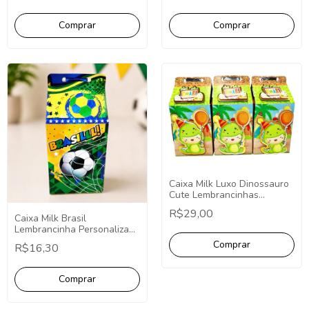
Personalizada.
Caixa Milk Luxo Dinossauro
Cute Lembrancinhas
Luxuosas 3D Personalizada
R$29,00
PCT C/10 Unidades Dino
Caixa Milk Brasil
Baby
Lembrancinha Personalizada
Futebol - 10 Unidades.
R$16,30