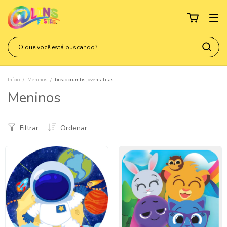
Início
/
Meninos
/
breadcrumbs.jovens-titas
Meninos
Filtrar
Ordenar