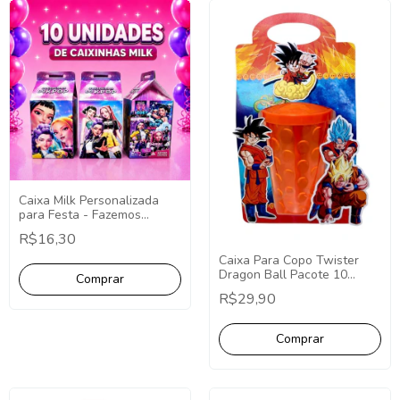
Caixa Milk Personalizada
para Festa - Fazemos
Qualquer Tema -
R$16,30
Lembrancinha Personalizada
Caixa Para Copo Twister
Dragon Ball Pacote 10
Unidades Lembrancinha
R$29,90
Dragon Ball Personalizados