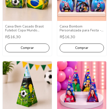
Caixa Bem Casado Brasil
Caixa Bombom
Futebol Copa Mundo
Personalizada para Festa -
Lembrancinhas 10 Unidades
Fazemos Qualquer Tema -
R$16,30
R$16,30
Lembrancinha
Personalizada.