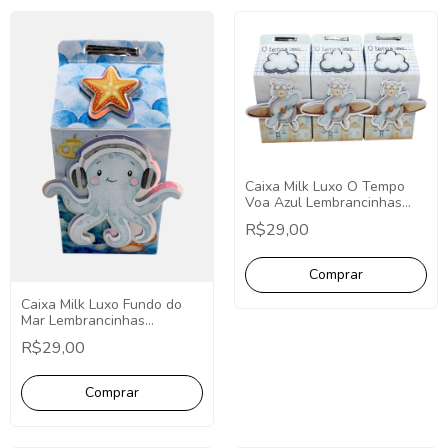
Caixa Milk Luxo O Tempo
Voa Azul Lembrancinhas
Luxuosas 3D Personalizada
R$29,00
PCT C/10 Unid, O Tempo
Voa
Caixa Milk Luxo Fundo do
Mar Lembrancinhas
Luxuosas 3D Personalizada
R$29,00
PCT C/10 Unidades Fundo
do Mar