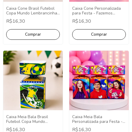
Caixa Cone Brasil Futebol
Caixa Cone Personalizada
Copa Mundo Lembrancinhas
para Festa - Fazemos
10 Unidades.
Qualquer Tema -
R$16,30
R$16,30
Lembrancinha
Personalizada.
Caixa Meia Bala Brasil
Caixa Meia Bala
Futebol Copa Mundo
Personalizada para Festa -
Lembrancinhas 10
Fazemos Qualquer Tema -
R$16,30
R$16,30
Unidades.
Lembrancinha