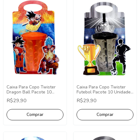
Caixa Para Copo Twister
Caixa Para Copo Twister
Dragon Ball Pacote 10
Futebol Pacote 10 Unidades
Unidades Lembrancinha
Lembrancinha Futebol
R$29,90
R$29,90
Gradon Ball Personalizados
Personalizados