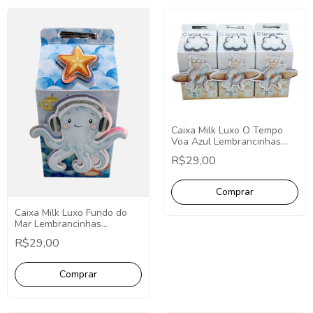
Caixa Milk Luxo O Tempo
Voa Azul Lembrancinhas
Luxuosas 3D Personalizada
R$29,00
PCT C/10 Unid, O Tempo
Voa
Caixa Milk Luxo Fundo do
Mar Lembrancinhas
Luxuosas 3D Personalizada
R$29,00
PCT C/10 Unidades Fundo
do Mar