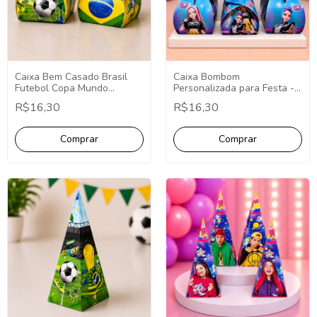
Caixa Bem Casado Brasil
Caixa Bombom
Futebol Copa Mundo
Personalizada para Festa -
Lembrancinhas 10 Unidades
Fazemos Qualquer Tema -
R$16,30
R$16,30
Lembrancinha
Personalizada.