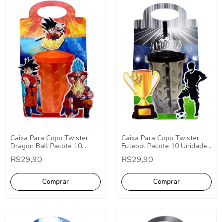
Caixa Para Copo Twister
Caixa Para Copo Twister
Dragon Ball Pacote 10
Futebol Pacote 10 Unidades
Unidades Lembrancinha
Lembrancinha Futebol
R$29,90
R$29,90
Gradon Ball Personalizados
Personalizados