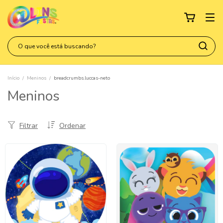
Início
/
Meninos
/
breadcrumbs.luccas-neto
Meninos
Filtrar
Ordenar