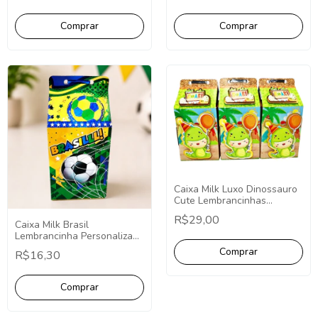
Personalizada.
Caixa Milk Luxo Dinossauro
Cute Lembrancinhas
Luxuosas 3D Personalizada
R$29,00
PCT C/10 Unidades Dino
Caixa Milk Brasil
Baby
Lembrancinha Personalizada
Futebol - 10 Unidades.
R$16,30