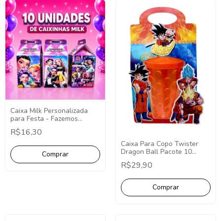
Caixa Milk Personalizada
para Festa - Fazemos
Qualquer Tema -
R$16,30
Lembrancinha Personalizada
Caixa Para Copo Twister
Dragon Ball Pacote 10
Unidades Lembrancinha
R$29,90
Dragon Ball Personalizados