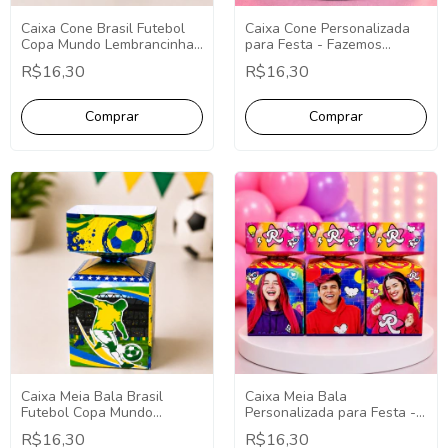
Caixa Cone Brasil Futebol
Caixa Cone Personalizada
Copa Mundo Lembrancinhas
para Festa - Fazemos
10 Unidades.
Qualquer Tema -
R$16,30
R$16,30
Lembrancinha
Personalizada.
Caixa Meia Bala Brasil
Caixa Meia Bala
Futebol Copa Mundo
Personalizada para Festa -
Lembrancinhas 10
Fazemos Qualquer Tema -
R$16,30
R$16,30
Unidades.
Lembrancinha